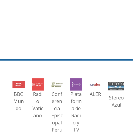
BBC
Radi
Conf
Plata
ALER
Stereo
Mun
o
eren
form
Azul
do
Vatic
cia
a de
ano
Episc
Radi
opal
o y
Peru
TV