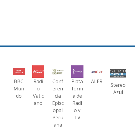
BBC
Radi
Conf
Plata
ALER
Stereo
Mun
o
eren
form
Azul
do
Vatic
cia
a de
ano
Episc
Radi
opal
o y
Peru
TV
ana