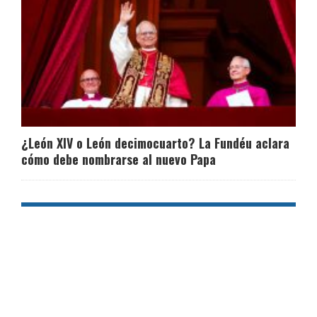
¿León XIV o León decimocuarto? La Fundéu aclara
cómo debe nombrarse al nuevo Papa