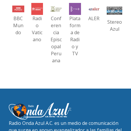
BBC
Radi
Conf
Plata
ALER
Stereo
Mun
o
eren
form
Azul
do
Vatic
cia
a de
ano
Episc
Radi
opal
o y
Peru
TV
ana
Radio Onda Azul A.C. es un medio de comunicación
que surge en apoyo evangelizador a las familias del