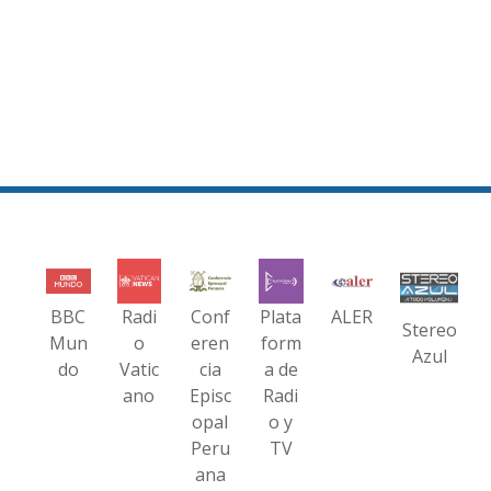
BBC
Radi
Conf
Plata
ALER
Stereo
Mun
o
eren
form
Azul
do
Vatic
cia
a de
ano
Episc
Radi
opal
o y
Peru
TV
ana