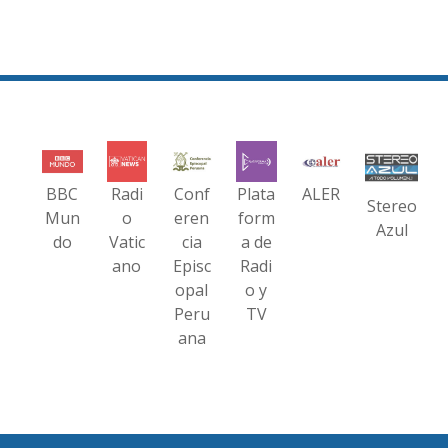
BBC
Radi
Conf
Plata
ALER
Stereo
Mun
o
eren
form
Azul
do
Vatic
cia
a de
ano
Episc
Radi
opal
o y
Peru
TV
ana