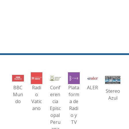
BBC
Radi
Conf
Plata
ALER
Stereo
Mun
o
eren
form
Azul
do
Vatic
cia
a de
ano
Episc
Radi
opal
o y
Peru
TV
ana