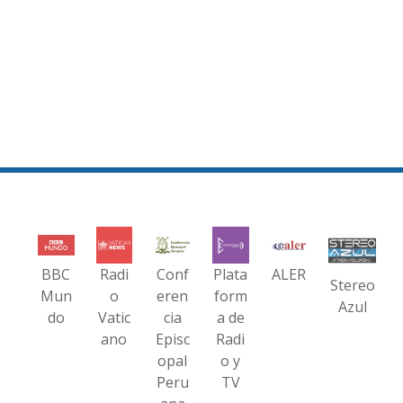
BBC
Radi
Conf
Plata
ALER
Stereo
Mun
o
eren
form
Azul
do
Vatic
cia
a de
ano
Episc
Radi
opal
o y
Peru
TV