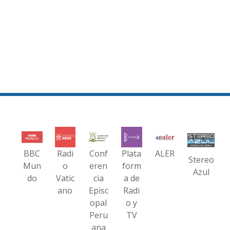
BBC
Radi
Conf
Plata
ALER
Stereo
Mun
o
eren
form
Azul
do
Vatic
cia
a de
ano
Episc
Radi
opal
o y
Peru
TV
ana