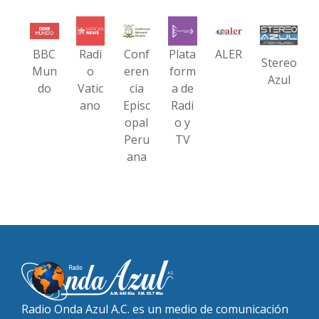
BBC
Radi
Conf
Plata
ALER
Stereo
Mun
o
eren
form
Azul
do
Vatic
cia
a de
ano
Episc
Radi
opal
o y
Peru
TV
ana
Radio Onda Azul A.C. es un medio de comunicación