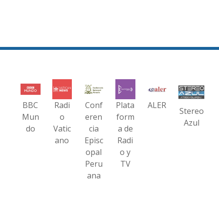
BBC
Radi
Conf
Plata
ALER
Stereo
Mun
o
eren
form
Azul
do
Vatic
cia
a de
ano
Episc
Radi
opal
o y
Peru
TV
ana