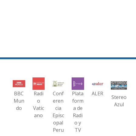
BBC
Radi
Conf
Plata
ALER
Stereo
Mun
o
eren
form
Azul
do
Vatic
cia
a de
ano
Episc
Radi
opal
o y
Peru
TV