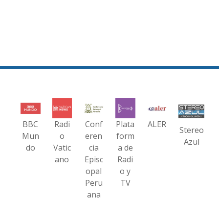
BBC
Radi
Conf
Plata
ALER
Stereo
Mun
o
eren
form
Azul
do
Vatic
cia
a de
ano
Episc
Radi
opal
o y
Peru
TV
ana