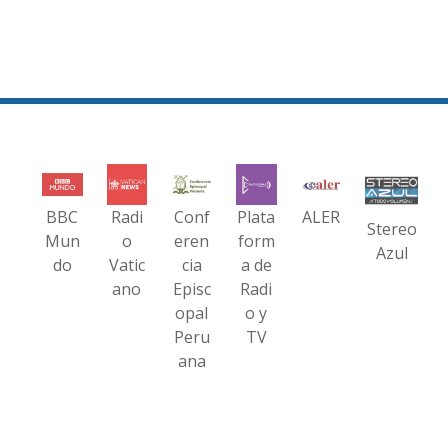
BBC
Radi
Conf
Plata
ALER
Stereo
Mun
o
eren
form
Azul
do
Vatic
cia
a de
ano
Episc
Radi
opal
o y
Peru
TV
ana