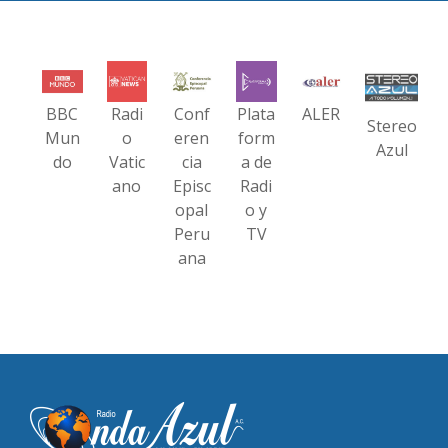
BBC
Radi
Conf
Plata
ALER
Stereo
Mun
o
eren
form
Azul
do
Vatic
cia
a de
ano
Episc
Radi
opal
o y
Peru
TV
ana