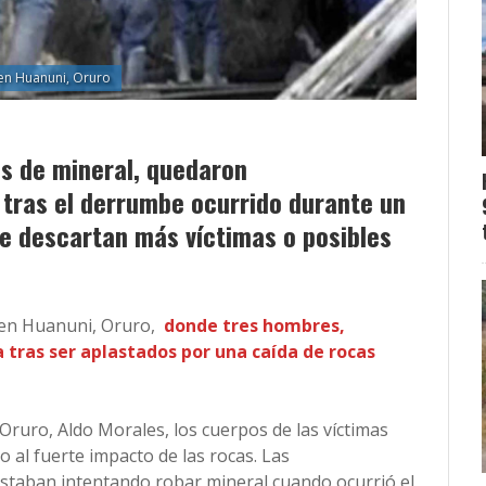
en Huanuni, Oruro
es de mineral, quedaron
ras el derrumbe ocurrido durante un
se descartan más víctimas o posibles
 en Huanuni, Oruro,
donde tres hombres,
 tras ser aplastados por una caída de rocas
Oruro, Aldo Morales, los cuerpos de las víctimas
l fuerte impacto de las rocas. Las
estaban intentando robar mineral cuando ocurrió el