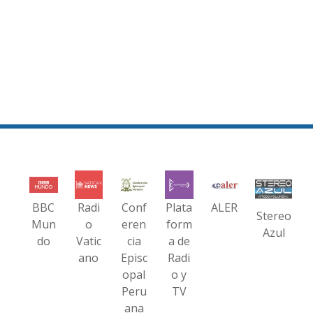
BBC
Radi
Conf
Plata
ALER
Stereo
Mun
o
eren
form
Azul
do
Vatic
cia
a de
ano
Episc
Radi
opal
o y
Peru
TV
ana