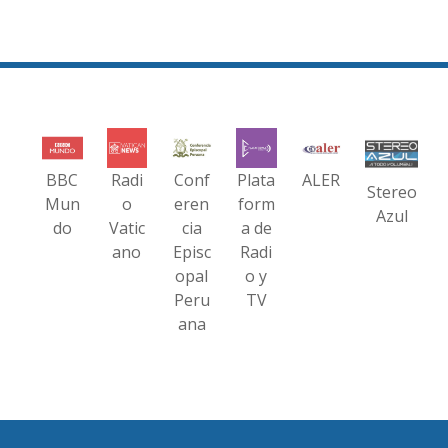
BBC
Radi
Conf
Plata
ALER
Stereo
Mun
o
eren
form
Azul
do
Vatic
cia
a de
ano
Episc
Radi
opal
o y
Peru
TV
ana