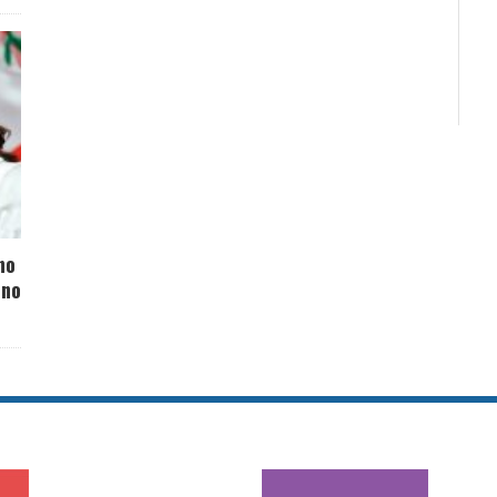
no
ino