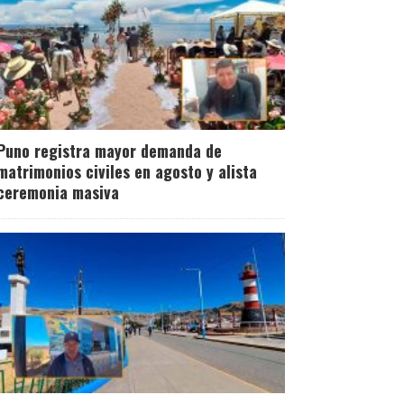
Puno registra mayor demanda de
matrimonios civiles en agosto y alista
ceremonia masiva