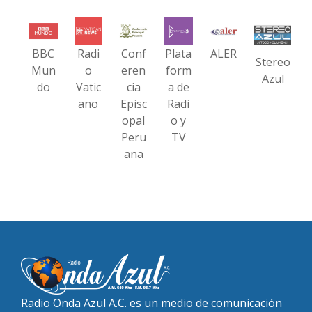
BBC
Radi
Conf
Plata
ALER
Stereo
Mun
o
eren
form
Azul
do
Vatic
cia
a de
ano
Episc
Radi
opal
o y
Peru
TV
ana
Radio Onda Azul A.C. es un medio de comunicación