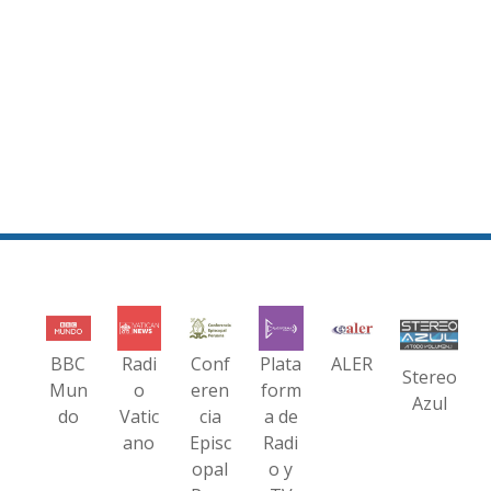
BBC
Radi
Conf
Plata
ALER
Stereo
Mun
o
eren
form
Azul
do
Vatic
cia
a de
ano
Episc
Radi
opal
o y