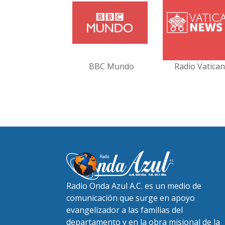
BBC Mundo
Radio Vatica
Radio Onda Azul A.C. es un medio de
comunicación que surge en apoyo
evangelizador a las familias del
departamento y en la obra misional de la