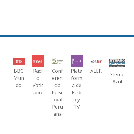
BBC
Radi
Conf
Plata
ALER
Stereo
Mun
o
eren
form
Azul
do
Vatic
cia
a de
ano
Episc
Radi
opal
o y
Peru
TV
ana