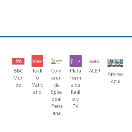
BBC
Radi
Conf
Plata
ALER
Stereo
Mun
o
eren
form
Azul
do
Vatic
cia
a de
ano
Episc
Radi
opal
o y
Peru
TV
ana