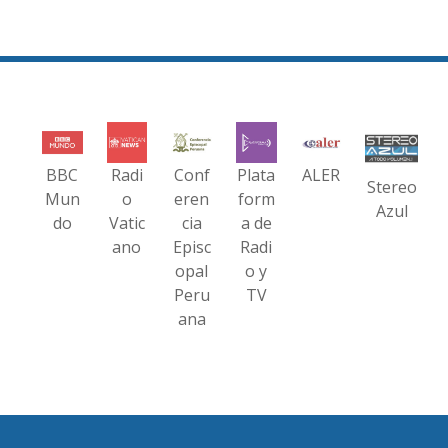
BBC
Radi
Conf
Plata
ALER
Stereo
Mun
o
eren
form
Azul
do
Vatic
cia
a de
ano
Episc
Radi
opal
o y
Peru
TV
ana