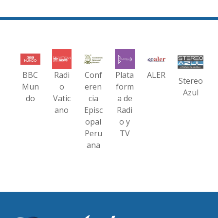
BBC
Radi
Conf
Plata
ALER
Stereo
Mun
o
eren
form
Azul
do
Vatic
cia
a de
ano
Episc
Radi
opal
o y
Peru
TV
ana