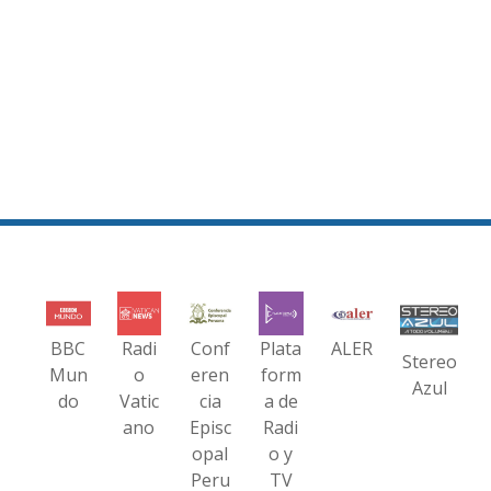
BBC
Radi
Conf
Plata
ALER
Stereo
Mun
o
eren
form
Azul
do
Vatic
cia
a de
ano
Episc
Radi
opal
o y
Peru
TV