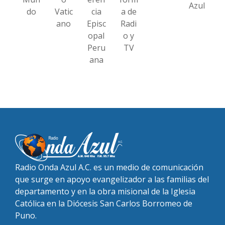
Azul
do
Vatic
cia
a de
ano
Episc
Radi
opal
o y
Peru
TV
ana
Radio Onda Azul A.C. es un medio de comunicación
que surge en apoyo evangelizador a las familias del
departamento y en la obra misional de la Iglesia
Católica en la Diócesis San Carlos Borromeo de
Puno.