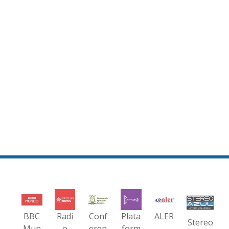
BBC
Radi
Conf
Plata
ALER
Stereo
Mun
o
eren
form