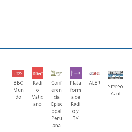
BBC
Radi
Conf
Plata
ALER
Stereo
Mun
o
eren
form
Azul
do
Vatic
cia
a de
ano
Episc
Radi
opal
o y
Peru
TV
ana