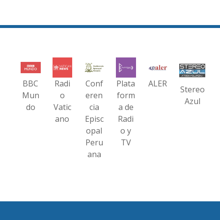
BBC
Radi
Conf
Plata
ALER
Stereo
Mun
o
eren
form
Azul
do
Vatic
cia
a de
ano
Episc
Radi
opal
o y
Peru
TV
ana