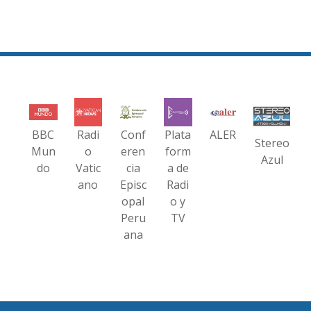
BBC
Radi
Conf
Plata
ALER
Stereo
Mun
o
eren
form
Azul
do
Vatic
cia
a de
ano
Episc
Radi
opal
o y
Peru
TV
ana