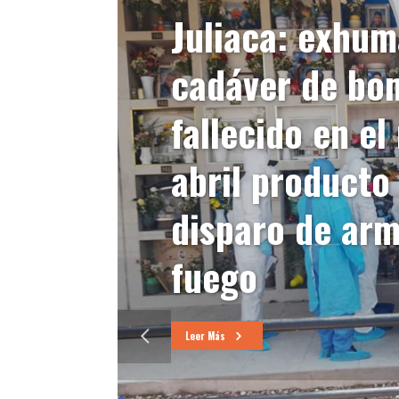
Juliaca: exhu
cadáver de bo
fallecido en el
abril producto
disparo de ar
fuego
Leer Más