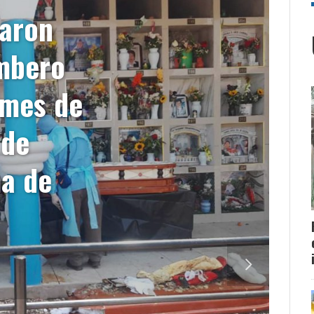
maron
mbero
 mes de
 de
ma de