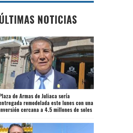
Compañía de
ÚLTIMAS NOTICIAS
Bomberos N° 53 de
San Román, denuncia
robo de una batería
de 27 celdas
valorizado en 800
Plaza de Armas de Juliaca sería
soles
entregada remodelada este lunes con una
inversión cercana a 4.5 millones de soles
Leer Más