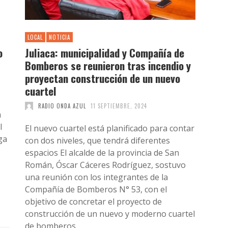
LOCAL
NOTICIA
o
Juliaca: municipalidad y Compañía de
Bomberos se reunieron tras incendio y
proyectan construcción de un nuevo
cuartel
RADIO ONDA AZUL
11 SEPTIEMBRE, 2024
a
l
El nuevo cuartel está planificado para contar
ga
con dos niveles, que tendrá diferentes
espacios El alcalde de la provincia de San
Román, Óscar Cáceres Rodríguez, sostuvo
una reunión con los integrantes de la
Compañía de Bomberos N° 53, con el
objetivo de concretar el proyecto de
construcción de un nuevo y moderno cuartel
de bomberos. …