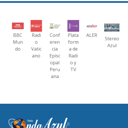
BBC
Radi
Conf
Plata
ALER
Stereo
Mun
o
eren
form
Azul
do
Vatic
cia
a de
ano
Episc
Radi
opal
o y
Peru
TV
ana