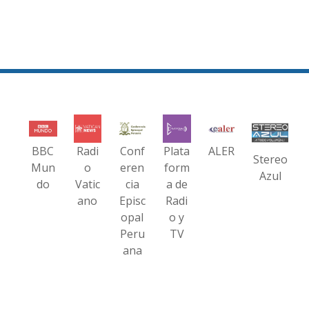
BBC
Radi
Conf
Plata
ALER
Stereo
Mun
o
eren
form
Azul
do
Vatic
cia
a de
ano
Episc
Radi
opal
o y
Peru
TV
ana