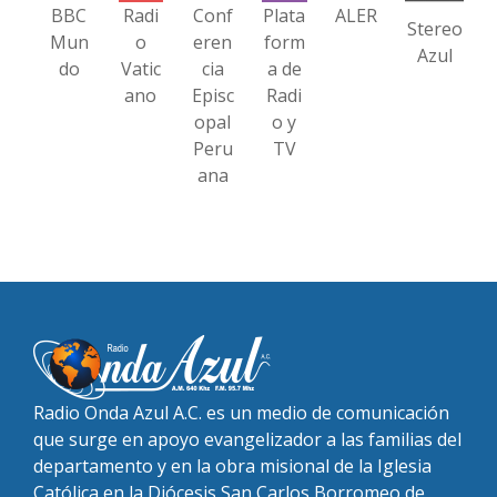
BBC
Radi
Conf
Plata
ALER
Stereo
Mun
o
eren
form
Azul
do
Vatic
cia
a de
ano
Episc
Radi
opal
o y
Peru
TV
ana
Radio Onda Azul A.C. es un medio de comunicación
que surge en apoyo evangelizador a las familias del
departamento y en la obra misional de la Iglesia
Católica en la Diócesis San Carlos Borromeo de