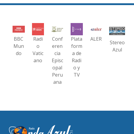
BBC
Radi
Conf
Plata
ALER
Stereo
Mun
o
eren
form
Azul
do
Vatic
cia
a de
ano
Episc
Radi
opal
o y
Peru
TV
ana