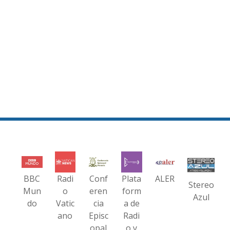
BBC
Radi
Conf
Plata
ALER
Stereo
Mun
o
eren
form
Azul
do
Vatic
cia
a de
ano
Episc
Radi
opal
o y