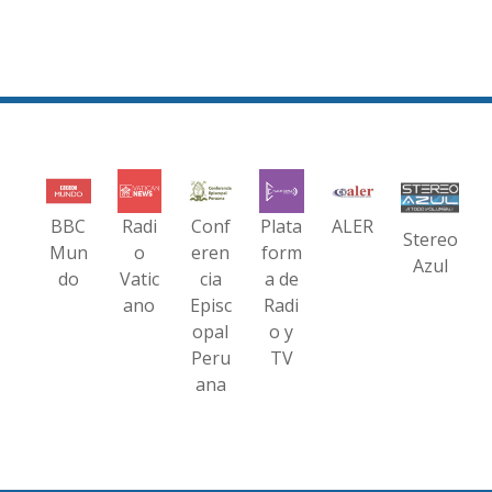
BBC
Radi
Conf
Plata
ALER
Stereo
Mun
o
eren
form
Azul
do
Vatic
cia
a de
ano
Episc
Radi
opal
o y
Peru
TV
ana