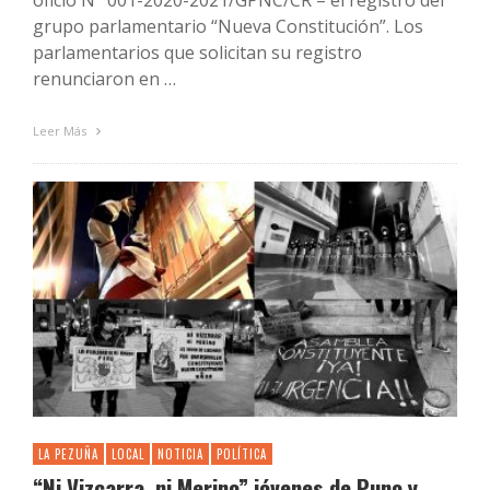
oficio N° 001-2020-2021/GPNC/CR – el registro del
grupo parlamentario “Nueva Constitución”. Los
parlamentarios que solicitan su registro
renunciaron en …
Leer Más
LA PEZUÑA
LOCAL
NOTICIA
POLÍTICA
“Ni Vizcarra, ni Merino” jóvenes de Puno y