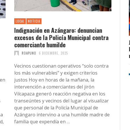
LOCAL
NOTICIA
Indignación en Azángaro: denuncian
excesos de la Policía Municipal contra
comerciante humilde
ROAPUNO
6 DICIEMBRE, 2025
Vecinos cuestionan operativos “solo contra
los más vulnerables” y exigen criterios
 en
justos Hoy en horas de la mañana, la
intervención a comerciantes del jirón
Vilcapaza generó reacción negativa en los
s
transeúntes y vecinos del lugar al visualizar
que personal de la Policía Municipal de
ma
Azángaro intervino a una humilde madre de
d,
familia que expendía en …