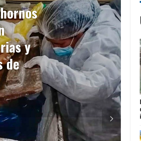
 hornos
n
rias y
s de