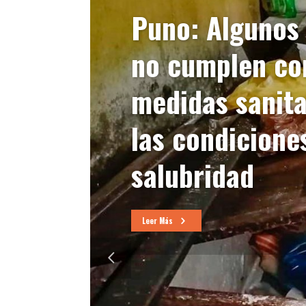
Puno: Algunos
no cumplen co
medidas sanita
las condicione
salubridad
Leer Más