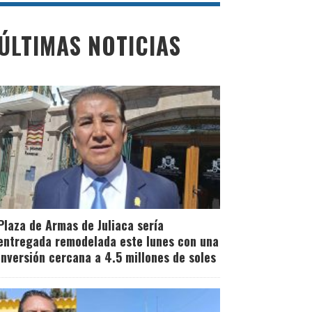
Juliaca: Realizarán
ÚLTIMAS NOTICIAS
operativos para el
cumplimiento de
protocolos de
bioseguridad en
Semana Santa
Plaza de Armas de Juliaca sería
entregada remodelada este lunes con una
inversión cercana a 4.5 millones de soles
Leer Más