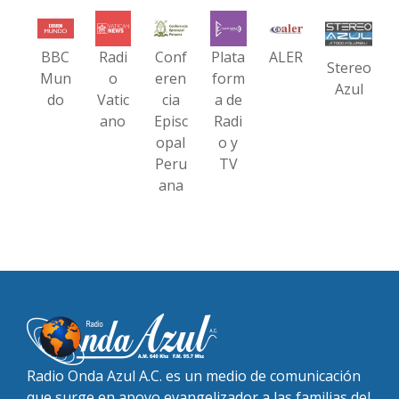
BBC
Radi
Conf
Plata
ALER
Stereo
Mun
o
eren
form
Azul
do
Vatic
cia
a de
ano
Episc
Radi
opal
o y
Peru
TV
ana
Radio Onda Azul A.C. es un medio de comunicación
que surge en apoyo evangelizador a las familias del