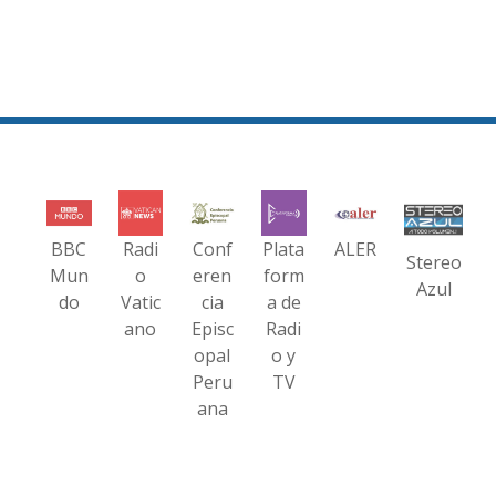
BBC
Radi
Conf
Plata
ALER
Stereo
Mun
o
eren
form
Azul
do
Vatic
cia
a de
ano
Episc
Radi
opal
o y
Peru
TV
ana