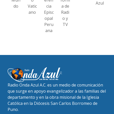
Azul
do
Vatic
cia
a de
ano
Episc
Radi
opal
o y
Peru
TV
ana
Radio Onda Azul A.C. es un medio de comunicación
que surge en apoyo evangelizador a las familias del
departamento y en la obra misional de la Iglesia
Católica en la Diócesis San Carlos Borromeo de
Puno.