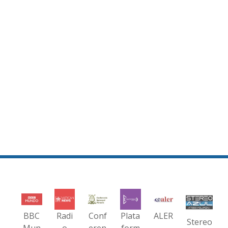
BBC
Radi
Conf
Plata
ALER
Stereo
Mun
o
eren
form