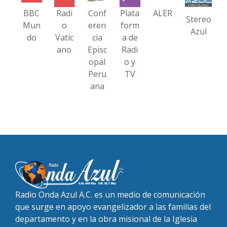
BBC
Radi
Conf
Plata
ALER
Stereo
Mun
o
eren
form
Azul
do
Vatic
cia
a de
ano
Episc
Radi
opal
o y
Peru
TV
ana
Radio Onda Azul A.C. es un medio de comunicación
que surge en apoyo evangelizador a las familias del
departamento y en la obra misional de la Iglesia