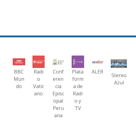
BBC
Radi
Conf
Plata
ALER
Stereo
Mun
o
eren
form
Azul
do
Vatic
cia
a de
ano
Episc
Radi
opal
o y
Peru
TV
ana