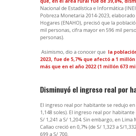
que, en el área rural fue de 39,8%, dis
Nacional de Estadística e Informática (INE
Pobreza Monetaria 2014-2023, elaborado c
Hogares (ENAHO), precisó que la població
mil personas, cifra mayor en 596 mil perso
personas).
Asimismo, dio a conocer que
la població
2023, fue de 5,7% que afectó a 1 millón
más que en el año 2022 (1 millón 673 m
Disminuyó el ingreso real por h
El ingreso real por habitante se redujo en
1,148 soles). El ingreso real por habitant
S/ 1,241 a S/ 1,204. Sin embargo, en Lima 
Callao creció en 0,7% (de S/ 1,323 a S/1,33
699 a S/ 700.