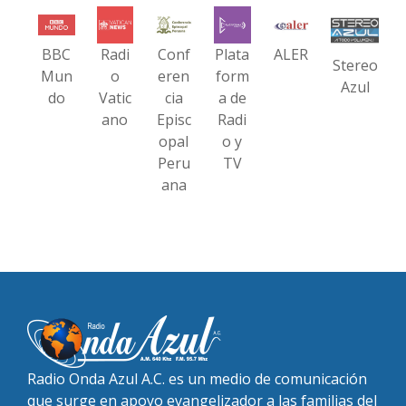
BBC
Radi
Conf
Plata
ALER
Stereo
Mun
o
eren
form
Azul
do
Vatic
cia
a de
ano
Episc
Radi
opal
o y
Peru
TV
ana
Radio Onda Azul A.C. es un medio de comunicación
que surge en apoyo evangelizador a las familias del