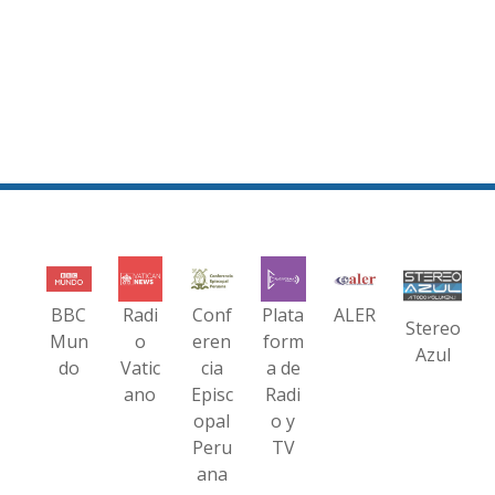
BBC
Radi
Conf
Plata
ALER
Stereo
Mun
o
eren
form
Azul
do
Vatic
cia
a de
ano
Episc
Radi
opal
o y
Peru
TV
ana