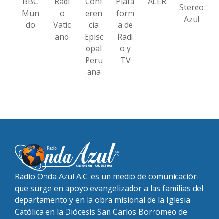
BBC
Radi
Conf
Plata
ALER
Stereo
Mun
o
eren
form
Azul
do
Vatic
cia
a de
ano
Episc
Radi
opal
o y
Peru
TV
ana
Radio Onda Azul A.C. es un medio de comunicación
que surge en apoyo evangelizador a las familias del
departamento y en la obra misional de la Iglesia
Católica en la Diócesis San Carlos Borromeo de