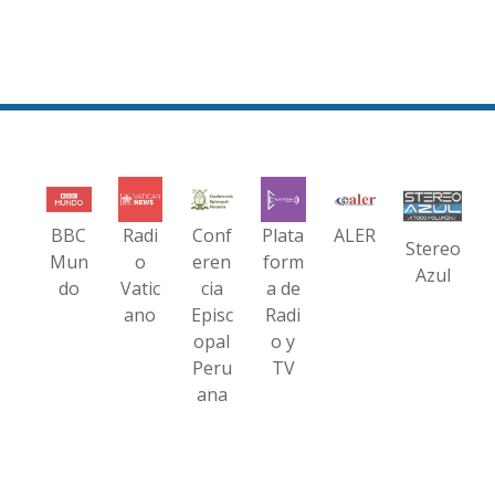
BBC
Radi
Conf
Plata
ALER
Stereo
Mun
o
eren
form
Azul
do
Vatic
cia
a de
ano
Episc
Radi
opal
o y
Peru
TV
ana