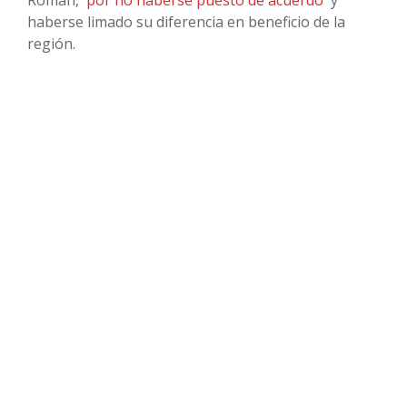
Román,
por no haberse puesto de acuerdo
y
haberse limado su diferencia en beneficio de la
región.