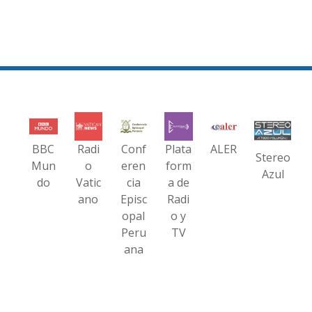
BBC
Radi
Conf
Plata
ALER
Stereo
Mun
o
eren
form
Azul
do
Vatic
cia
a de
ano
Episc
Radi
opal
o y
Peru
TV
ana